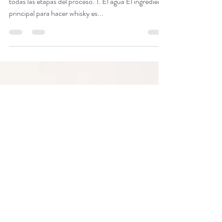
¿Cómo se elabora el whisky de
malta ?
Para producir un gran whisky se requieren cuidar
todas las etapas del proceso. 1. El agua El ingrediente
principal para hacer whisky es...